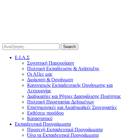
Search
E.I.A.Σ
Συνοπτική Παρουσίαση
Πολιτική Εκπαίδευσης & Ανάπτυξης
Οι Αξίες μας
Διοίκηση & Οργάνωση
Κανονισμός Εκπαιδευτικής Οργάνωσης και
Λειτουργίας
Διαδικασίες και Ρήτρες Διασφάλισης Ποιότητας
Πολιτική Προστασίας Δεδομένων
Επιστημονικές και Ακαδημαϊκές Συνεργασίες
Εκθέσεις προόδου
Καταστατικό
Eκπαιδευτικά Προγράμματα
Προσεχή Εκπαιδευτικά Προγράμματα
Όλα τα Εκπαιδευτικά Προγράμματα