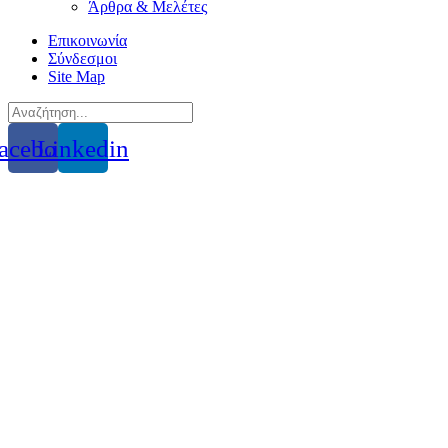
Άρθρα & Μελέτες
Επικοινωνία
Σύνδεσμοι
Site Map
acebook
Linkedin