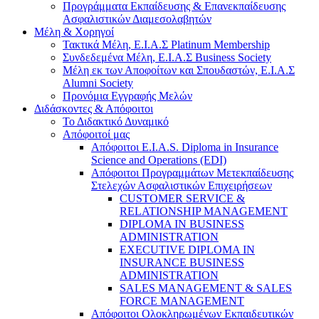
Προγράμματα Εκπαίδευσης & Επανεκπαίδευσης
Ασφαλιστικών Διαμεσολαβητών
Μέλη & Χορηγοί
Τακτικά Μέλη, Ε.Ι.Α.Σ Platinum Membership
Συνδεδεμένα Μέλη, Ε.Ι.Α.Σ Business Society
Μέλη εκ των Αποφοίτων και Σπουδαστών, Ε.Ι.Α.Σ
Alumni Society
Προνόμια Εγγραφής Μελών
Διδάσκοντες & Απόφοιτοι
Το Διδακτικό Δυναμικό
Απόφοιτοί μας
Απόφοιτοι E.I.A.S. Diploma in Insurance
Science and Operations (EDI)
Απόφοιτοι Προγραμμάτων Μετεκπαίδευσης
Στελεχών Ασφαλιστικών Επιχειρήσεων
CUSTOMER SERVICE &
RELATIONSHIP MANAGEMENT
DIPLOMA IN BUSINESS
ADMINISTRATION
EXECUTIVE DIPLOMA IN
INSURANCE BUSINESS
ADMINISTRATION
SALES MANAGEMENT & SALES
FORCE MANAGEMENT
Απόφοιτοι Ολοκληρωμένων Εκπαιδευτικών