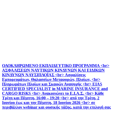
ΟΛΟΚΛΗΡΩΜΕΝΟ ΕΚΠΑΙΔΕΥΤΙΚΟ ΠΡΟΓΡΑΜΜΑ <br>
ΑΣΦΑΛΙΣΕΩΝ ΝΑΥΤΙΚΩΝ ΚΙΝΔΥΝΩΝ ΚΑΙ ΕΙΔΙΚΩΝ
ΚΙΝΔΥΝΩΝ ΝΑΥΣΙΠΛΟΪΑΣ <br> Ασφαλίσεις
Εμπορευμάτων, Θαλασσίων Μεταφορών, Πλοίων, <br>
Πληρωμάτων Πλοίων και Σκαφών Αναψυχής <br> EIAS
CERTIFIED SPECIALIST in MARINE INSURANCE and
CARGO RISKS <br> Ανακοινώνει το Ε.Ι.Α.Σ. <br> Κάθε
Τρίτη και Πέμπτη, 16:00 – 19:20 <br> από την Τρίτη, 2
Ιουνίου έως και την Πέμπτη, 18 Ιουνίου 2026 <br> σε
περιβάλλον webinar και φυσικής τάξης, κατά την επιλογή σας