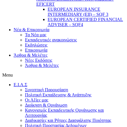
EFICERT
EUROPEAN INSURANCE
INTERMEDIARY (EII) – SQF 3
EUROPEAN CERTIFIED FINANCIAL
ADVISER – SQF4
Νέα & Επικοινωνία
Τα Νέα μας
Εκπαιδευτικές ανακοινώσεις
Εκδηλώσεις
Επικοινωνία
Άρθρα & Μελέτες
Νέες Εκδόσεις
Άρθρα & Μελέτες
Menu
E.I.A.Σ
Συνοπτική Παρουσίαση
Πολιτική Εκπαίδευσης & Ανάπτυξης
Οι Αξίες μας
Διοίκηση & Οργάνωση
Κανονισμός Εκπαιδευτικής Οργάνωσης και
Λειτουργίας
Διαδικασίες και Ρήτρες Διασφάλισης Ποιότητας
Πολιτική Προστασίας Δεδομένων