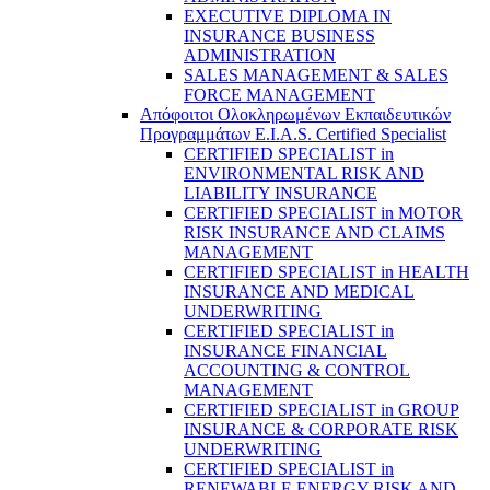
EXECUTIVE DIPLOMA IN
INSURANCE BUSINESS
ADMINISTRATION
SALES MANAGEMENT & SALES
FORCE MANAGEMENT
Απόφοιτοι Ολοκληρωμένων Εκπαιδευτικών
Προγραμμάτων E.I.A.S. Certified Specialist
CERTIFIED SPECIALIST in
ENVIRONMENTAL RISK AND
LIABILITY INSURANCE
CERTIFIED SPECIALIST in MOTOR
RISK INSURANCE AND CLAIMS
MANAGEMENT
CERTIFIED SPECIALIST in HEALTH
INSURANCE AND MEDICAL
UNDERWRITING
CERTIFIED SPECIALIST in
INSURANCE FINANCIAL
ACCOUNTING & CONTROL
MANAGEMENT
CERTIFIED SPECIALIST in GROUP
INSURANCE & CORPORATE RISK
UNDERWRITING
CERTIFIED SPECIALIST in
RENEWABLE ENERGY RISK AND