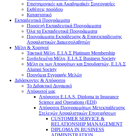
Επιστημονικές και Ακαδημαϊκές Συνεργασίες
Εκθέσεις προόδου
Καταστατικό
Eκπαιδευτικά Προγράμματα
Προσεχή Εκπαιδευτικά Προγράμματα
Όλα τα Εκπαιδευτικά Προγράμματα
Προγράμματα Εκπαίδευσης & Επανεκπαίδευσης
Ασφαλιστικών Διαμεσολαβητών
Μέλη & Χορηγοί
Τακτικά Μέλη, Ε.Ι.Α.Σ Platinum Membership
Συνδεδεμένα Μέλη, Ε.Ι.Α.Σ Business Society
Μέλη εκ των Αποφοίτων και Σπουδαστών, Ε.Ι.Α.Σ
Alumni Society
Προνόμια Εγγραφής Μελών
Διδάσκοντες & Απόφοιτοι
Το Διδακτικό Δυναμικό
Απόφοιτοί μας
Απόφοιτοι E.I.A.S. Diploma in Insurance
Science and Operations (EDI)
Απόφοιτοι Προγραμμάτων Μετεκπαίδευσης
Στελεχών Ασφαλιστικών Επιχειρήσεων
CUSTOMER SERVICE &
RELATIONSHIP MANAGEMENT
DIPLOMA IN BUSINESS
ADMINISTRATION