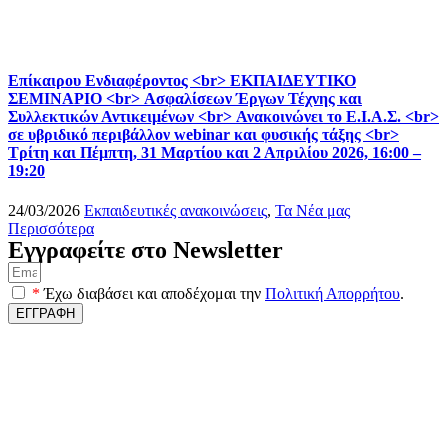
Επίκαιρου Ενδιαφέροντος <br> ΕΚΠΑΙΔΕΥΤΙΚΟ
ΣΕΜΙΝΑΡΙΟ <br> Ασφαλίσεων Έργων Τέχνης και
Συλλεκτικών Αντικειμένων <br> Ανακοινώνει το Ε.Ι.Α.Σ. <br>
σε υβριδικό περιβάλλον webinar και φυσικής τάξης <br>
Τρίτη και Πέμπτη, 31 Μαρτίου και 2 Απριλίου 2026, 16:00 –
19:20
24/03/2026
Εκπαιδευτικές ανακοινώσεις
,
Τα Νέα μας
Περισσότερα
Εγγραφείτε στο Newsletter
*
Έχω διαβάσει και αποδέχομαι την
Πολιτική Απορρήτου
.
ΕΓΓΡΑΦΗ