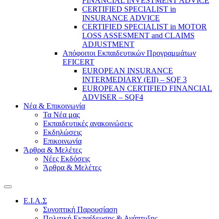
FINANCIAL INVESTMENT ADVICE
CERTIFIED SPECIALIST in
INSURANCE ADVICE
CERTIFIED SPECIALIST in MOTOR
LOSS ASSESMENT and CLAIMS
ADJUSTMENT
Απόφοιτοι Εκπαιδευτικών Προγραμμάτων
EFICERT
EUROPEAN INSURANCE
INTERMEDIARY (EII) – SQF 3
EUROPEAN CERTIFIED FINANCIAL
ADVISER – SQF4
Νέα & Επικοινωνία
Τα Νέα μας
Εκπαιδευτικές ανακοινώσεις
Εκδηλώσεις
Επικοινωνία
Άρθρα & Μελέτες
Νέες Εκδόσεις
Άρθρα & Μελέτες
E.I.A.Σ
Συνοπτική Παρουσίαση
Πολιτική Εκπαίδευσης & Ανάπτυξης