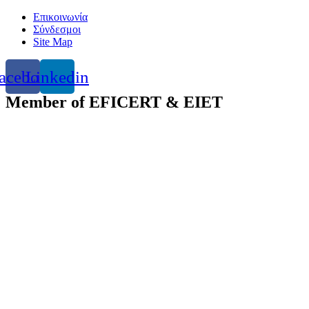
Skip
Επικοινωνία
to
Σύνδεσμοι
content
Site Map
acebook
Linkedin
Member of EFICERT & EIET