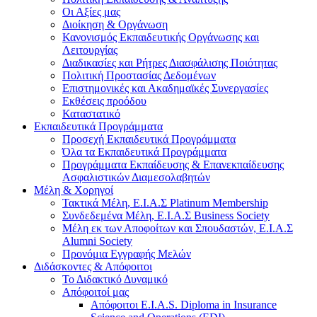
Οι Αξίες μας
Διοίκηση & Οργάνωση
Κανονισμός Εκπαιδευτικής Οργάνωσης και
Λειτουργίας
Διαδικασίες και Ρήτρες Διασφάλισης Ποιότητας
Πολιτική Προστασίας Δεδομένων
Επιστημονικές και Ακαδημαϊκές Συνεργασίες
Εκθέσεις προόδου
Καταστατικό
Eκπαιδευτικά Προγράμματα
Προσεχή Εκπαιδευτικά Προγράμματα
Όλα τα Εκπαιδευτικά Προγράμματα
Προγράμματα Εκπαίδευσης & Επανεκπαίδευσης
Ασφαλιστικών Διαμεσολαβητών
Μέλη & Χορηγοί
Τακτικά Μέλη, Ε.Ι.Α.Σ Platinum Membership
Συνδεδεμένα Μέλη, Ε.Ι.Α.Σ Business Society
Μέλη εκ των Αποφοίτων και Σπουδαστών, Ε.Ι.Α.Σ
Alumni Society
Προνόμια Εγγραφής Μελών
Διδάσκοντες & Απόφοιτοι
Το Διδακτικό Δυναμικό
Απόφοιτοί μας
Απόφοιτοι E.I.A.S. Diploma in Insurance