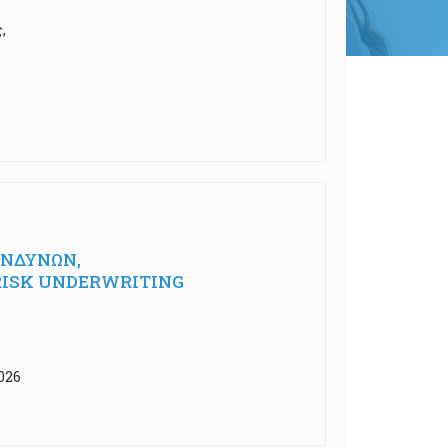
,
ΙΝΔΥΝΩΝ,
E RISK UNDERWRITING
026