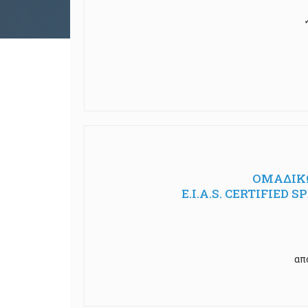
ΟΜΑΔΙΚΩ
E.I.A.S. CERTIFIED
απ