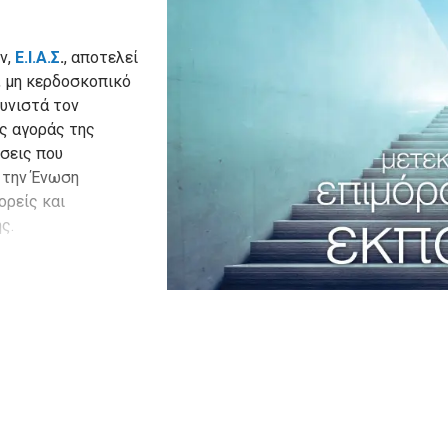
ν,
Ε.Ι.Α.Σ
.
, αποτελεί
ύ, μη κερδοσκοπικό
συνιστά τον
ς αγοράς της
ήσεις που
, την Ένωση
ορείς και
ς.