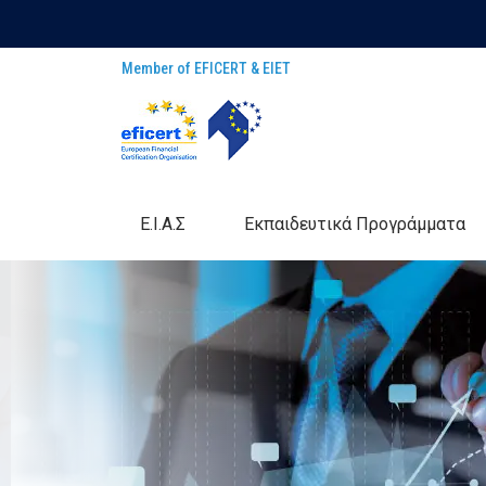
Member of EFICERT & EIET
E.I.A.Σ
Eκπαιδευτικά Προγράμματα