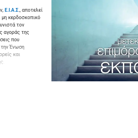
ν,
Ε.Ι.Α.Σ
.
, αποτελεί
ύ, μη κερδοσκοπικό
συνιστά τον
ς αγοράς της
ήσεις που
, την Ένωση
ορείς και
ς.