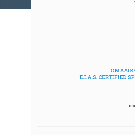
ΟΜΑΔΙΚΩ
E.I.A.S. CERTIFIED
απ