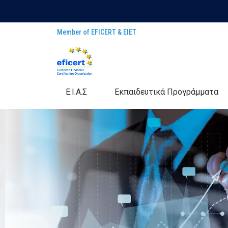
Member of EFICERT & EIET
E.I.A.Σ
Eκπαιδευτικά Προγράμματα