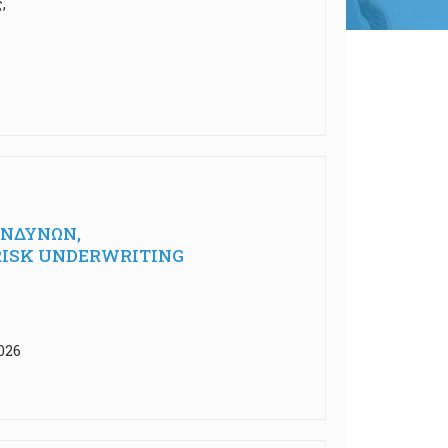
,
ΙΝΔΥΝΩΝ,
E RISK UNDERWRITING
026