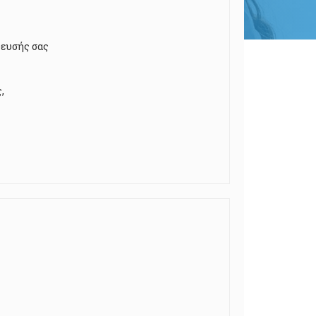
δευσής σας
,