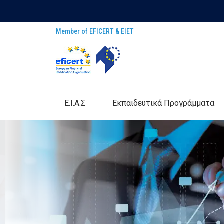
Member of EFICERT & EIET
E.I.A.Σ
Eκπαιδευτικά Προγράμματα