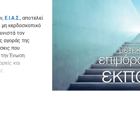
ν,
Ε.Ι.Α.Σ
.
, αποτελεί
ύ, μη κερδοσκοπικό
συνιστά τον
ς αγοράς της
ήσεις που
, την Ένωση
ορείς και
ς.