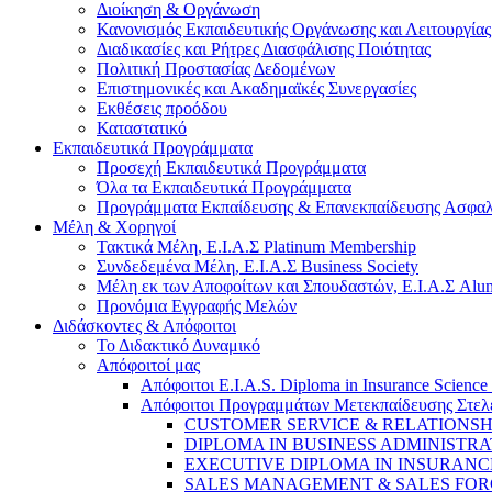
Διοίκηση & Οργάνωση
Κανονισμός Εκπαιδευτικής Οργάνωσης και Λειτουργίας
Διαδικασίες και Ρήτρες Διασφάλισης Ποιότητας
Πολιτική Προστασίας Δεδομένων
Επιστημονικές και Ακαδημαϊκές Συνεργασίες
Εκθέσεις προόδου
Καταστατικό
Eκπαιδευτικά Προγράμματα
Προσεχή Εκπαιδευτικά Προγράμματα
Όλα τα Εκπαιδευτικά Προγράμματα
Προγράμματα Εκπαίδευσης & Επανεκπαίδευσης Ασφαλ
Μέλη & Χορηγοί
Τακτικά Μέλη, Ε.Ι.Α.Σ Platinum Membership
Συνδεδεμένα Μέλη, Ε.Ι.Α.Σ Business Society
Μέλη εκ των Αποφοίτων και Σπουδαστών, Ε.Ι.Α.Σ Alum
Προνόμια Εγγραφής Μελών
Διδάσκοντες & Απόφοιτοι
Το Διδακτικό Δυναμικό
Απόφοιτοί μας
Απόφοιτοι E.I.A.S. Diploma in Insurance Science
Απόφοιτοι Προγραμμάτων Μετεκπαίδευσης Στελ
CUSTOMER SERVICE & RELATIONS
DIPLOMA IN BUSINESS ADMINISTRA
EXECUTIVE DIPLOMA IN INSURANC
SALES MANAGEMENT & SALES FO