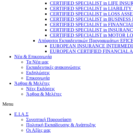
CERTIFIED SPECIALIST in LIFE IN
CERTIFIED SPECIALIST in LIABILI
CERTIFIED SPECIALIST in LOSS A
CERTIFIED SPECIALIST in BUSINES
CERTIFIED SPECIALIST in FINANCI
CERTIFIED SPECIALIST in INSURAN
CERTIFIED SPECIALIST in MOTOR 
Απόφοιτοι Εκπαιδευτικών Προγραμμάτων EFIC
EUROPEAN INSURANCE INTERMEDIARY
EUROPEAN CERTIFIED FINANCIAL A
Νέα & Επικοινωνία
Τα Νέα μας
Εκπαιδευτικές ανακοινώσεις
Εκδηλώσεις
Επικοινωνία
Άρθρα & Μελέτες
Νέες Εκδόσεις
Άρθρα & Μελέτες
Menu
E.I.A.Σ
Συνοπτική Παρουσίαση
Πολιτική Εκπαίδευσης & Ανάπτυξης
Οι Αξίες μας