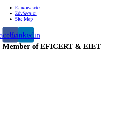
Skip
Επικοινωνία
to
Σύνδεσμοι
content
Site Map
acebook
Linkedin
Member of EFICERT & EIET