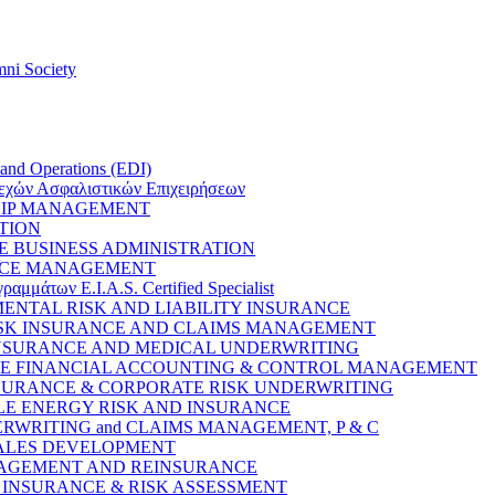
ni Society
 and Operations (EDI)
εχών Ασφαλιστικών Επιχειρήσεων
HIP MANAGEMENT
TION
E BUSINESS ADMINISTRATION
RCE MANAGEMENT
μάτων E.I.A.S. Certified Specialist
NMENTAL RISK AND LIABILITY INSURANCE
 RISK INSURANCE AND CLAIMS MANAGEMENT
 INSURANCE AND MEDICAL UNDERWRITING
ANCE FINANCIAL ACCOUNTING & CONTROL MANAGEMENT
INSURANCE & CORPORATE RISK UNDERWRITING
BLE ENERGY RISK AND INSURANCE
DERWRITING and CLAIMS MANAGEMENT, P & C
 SALES DEVELOPMENT
ANAGEMENT AND REINSURANCE
Y INSURANCE & RISK ASSESSMENT