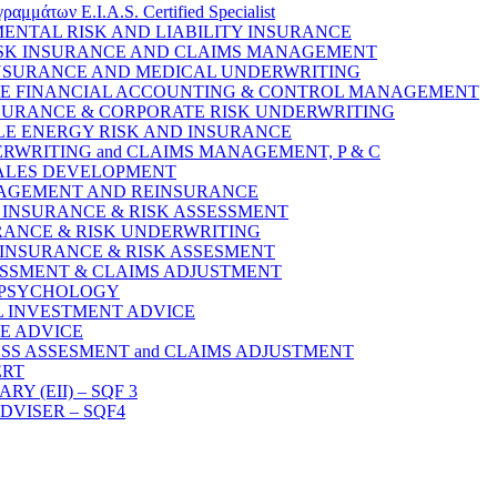
μάτων E.I.A.S. Certified Specialist
NMENTAL RISK AND LIABILITY INSURANCE
 RISK INSURANCE AND CLAIMS MANAGEMENT
 INSURANCE AND MEDICAL UNDERWRITING
ANCE FINANCIAL ACCOUNTING & CONTROL MANAGEMENT
INSURANCE & CORPORATE RISK UNDERWRITING
BLE ENERGY RISK AND INSURANCE
DERWRITING and CLAIMS MANAGEMENT, P & C
 SALES DEVELOPMENT
ANAGEMENT AND REINSURANCE
Y INSURANCE & RISK ASSESSMENT
SURANCE & RISK UNDERWRITING
TY INSURANCE & RISK ASSESMENT
SSESSMENT & CLAIMS ADJUSTMENT
S PSYCHOLOGY
AL INVESTMENT ADVICE
CE ADVICE
LOSS ASSESMENT and CLAIMS ADJUSTMENT
ERT
 (EII) – SQF 3
DVISER – SQF4