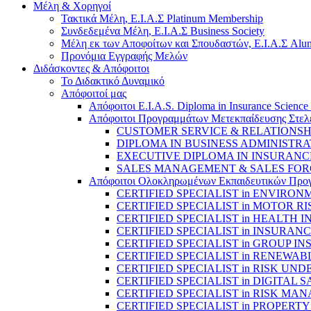
Μέλη & Χορηγοί
Τακτικά Μέλη, Ε.Ι.Α.Σ Platinum Membership
Συνδεδεμένα Μέλη, Ε.Ι.Α.Σ Business Society
Μέλη εκ των Αποφοίτων και Σπουδαστών, Ε.Ι.Α.Σ Alum
Προνόμια Εγγραφής Μελών
Διδάσκοντες & Απόφοιτοι
Το Διδακτικό Δυναμικό
Απόφοιτοί μας
Απόφοιτοι E.I.A.S. Diploma in Insurance Science
Απόφοιτοι Προγραμμάτων Μετεκπαίδευσης Στελ
CUSTOMER SERVICE & RELATIONS
DIPLOMA IN BUSINESS ADMINISTRA
EXECUTIVE DIPLOMA IN INSURANC
SALES MANAGEMENT & SALES FO
Απόφοιτοι Ολοκληρωμένων Εκπαιδευτικών Προγραμ
CERTIFIED SPECIALIST in ENVIRO
CERTIFIED SPECIALIST in MOTOR
CERTIFIED SPECIALIST in HEALTH
CERTIFIED SPECIALIST in INSUR
CERTIFIED SPECIALIST in GROUP 
CERTIFIED SPECIALIST in RENEWA
CERTIFIED SPECIALIST in RISK UN
CERTIFIED SPECIALIST in DIGITAL
CERTIFIED SPECIALIST in RISK M
CERTIFIED SPECIALIST in PROPERT