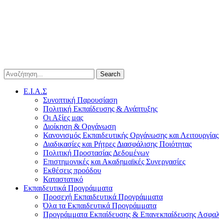
Search
E.I.A.Σ
Συνοπτική Παρουσίαση
Πολιτική Εκπαίδευσης & Ανάπτυξης
Οι Αξίες μας
Διοίκηση & Οργάνωση
Κανονισμός Εκπαιδευτικής Οργάνωσης και Λειτουργίας
Διαδικασίες και Ρήτρες Διασφάλισης Ποιότητας
Πολιτική Προστασίας Δεδομένων
Επιστημονικές και Ακαδημαϊκές Συνεργασίες
Εκθέσεις προόδου
Καταστατικό
Eκπαιδευτικά Προγράμματα
Προσεχή Εκπαιδευτικά Προγράμματα
Όλα τα Εκπαιδευτικά Προγράμματα
Προγράμματα Εκπαίδευσης & Επανεκπαίδευσης Ασφαλ