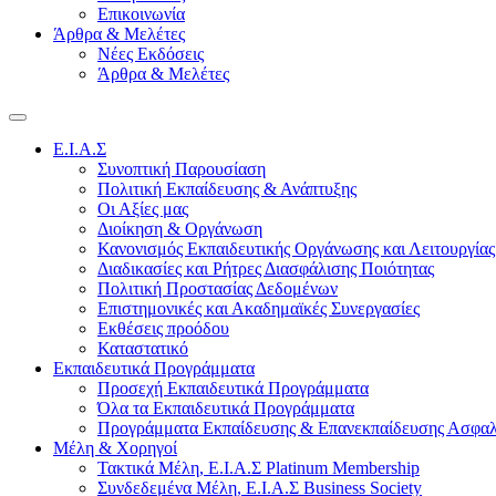
Επικοινωνία
Άρθρα & Μελέτες
Νέες Εκδόσεις
Άρθρα & Μελέτες
E.I.A.Σ
Συνοπτική Παρουσίαση
Πολιτική Εκπαίδευσης & Ανάπτυξης
Οι Αξίες μας
Διοίκηση & Οργάνωση
Κανονισμός Εκπαιδευτικής Οργάνωσης και Λειτουργίας
Διαδικασίες και Ρήτρες Διασφάλισης Ποιότητας
Πολιτική Προστασίας Δεδομένων
Επιστημονικές και Ακαδημαϊκές Συνεργασίες
Εκθέσεις προόδου
Καταστατικό
Eκπαιδευτικά Προγράμματα
Προσεχή Εκπαιδευτικά Προγράμματα
Όλα τα Εκπαιδευτικά Προγράμματα
Προγράμματα Εκπαίδευσης & Επανεκπαίδευσης Ασφαλ
Μέλη & Χορηγοί
Τακτικά Μέλη, Ε.Ι.Α.Σ Platinum Membership
Συνδεδεμένα Μέλη, Ε.Ι.Α.Σ Business Society