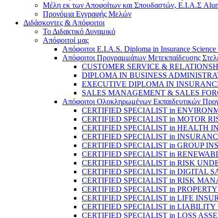
Μέλη εκ των Αποφοίτων και Σπουδαστών, Ε.Ι.Α.Σ Alum
Προνόμια Εγγραφής Μελών
Διδάσκοντες & Απόφοιτοι
Το Διδακτικό Δυναμικό
Απόφοιτοί μας
Απόφοιτοι E.I.A.S. Diploma in Insurance Science
Απόφοιτοι Προγραμμάτων Μετεκπαίδευσης Στελ
CUSTOMER SERVICE & RELATIONS
DIPLOMA IN BUSINESS ADMINISTRA
EXECUTIVE DIPLOMA IN INSURANC
SALES MANAGEMENT & SALES FO
Απόφοιτοι Ολοκληρωμένων Εκπαιδευτικών Προγραμ
CERTIFIED SPECIALIST in ENVIRO
CERTIFIED SPECIALIST in MOTOR
CERTIFIED SPECIALIST in HEALTH
CERTIFIED SPECIALIST in INSUR
CERTIFIED SPECIALIST in GROUP 
CERTIFIED SPECIALIST in RENEWA
CERTIFIED SPECIALIST in RISK UN
CERTIFIED SPECIALIST in DIGITAL
CERTIFIED SPECIALIST in RISK M
CERTIFIED SPECIALIST in PROPERT
CERTIFIED SPECIALIST in LIFE IN
CERTIFIED SPECIALIST in LIABILI
CERTIFIED SPECIALIST in LOSS A