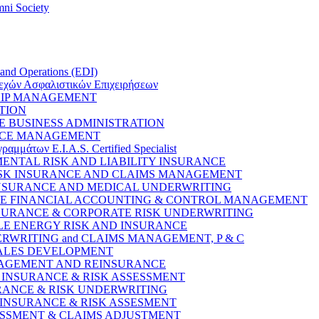
ni Society
 and Operations (EDI)
εχών Ασφαλιστικών Επιχειρήσεων
HIP MANAGEMENT
TION
E BUSINESS ADMINISTRATION
RCE MANAGEMENT
μάτων E.I.A.S. Certified Specialist
NMENTAL RISK AND LIABILITY INSURANCE
 RISK INSURANCE AND CLAIMS MANAGEMENT
 INSURANCE AND MEDICAL UNDERWRITING
ANCE FINANCIAL ACCOUNTING & CONTROL MANAGEMENT
INSURANCE & CORPORATE RISK UNDERWRITING
BLE ENERGY RISK AND INSURANCE
DERWRITING and CLAIMS MANAGEMENT, P & C
 SALES DEVELOPMENT
ANAGEMENT AND REINSURANCE
Y INSURANCE & RISK ASSESSMENT
SURANCE & RISK UNDERWRITING
TY INSURANCE & RISK ASSESMENT
SSESSMENT & CLAIMS ADJUSTMENT