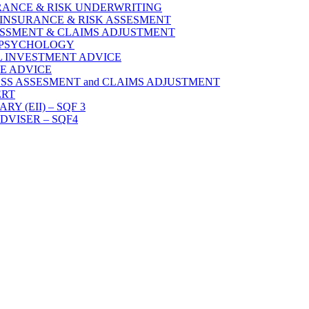
SURANCE & RISK UNDERWRITING
TY INSURANCE & RISK ASSESMENT
SSESSMENT & CLAIMS ADJUSTMENT
S PSYCHOLOGY
AL INVESTMENT ADVICE
CE ADVICE
LOSS ASSESMENT and CLAIMS ADJUSTMENT
ERT
 (EII) – SQF 3
DVISER – SQF4