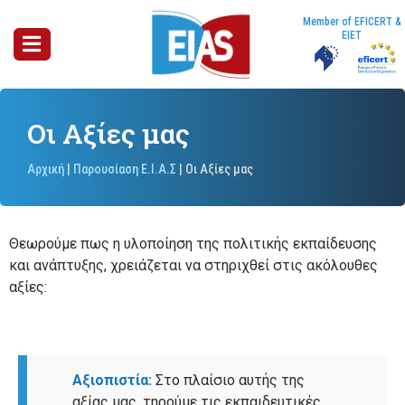
Member of EFICERT &
EIET
Οι Αξίες μας
Αρχική
|
Παρουσίαση Ε.Ι.Α.Σ
|
Οι Αξίες μας
Θεωρούμε πως η υλοποίηση της πολιτικής εκπαίδευσης
και ανάπτυξης, χρειάζεται να στηριχθεί στις ακόλουθες
αξίες:
Αξιοπιστία:
Στο πλαίσιο αυτής της
αξίας μας, τηρούμε τις εκπαιδευτικές