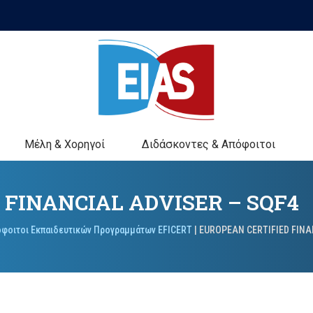
Μέλη & Χορηγοί
Διδάσκοντες & Απόφοιτοι
 FINANCIAL ADVISER – SQF4
φοιτοι Εκπαιδευτικών Προγραμμάτων EFICERT
|
EUROPEAN CERTIFIED FINA