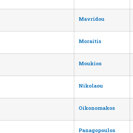
Mavridou
Moraitis
Moukios
Nikolaou
Oikonomakos
Panagopoulos