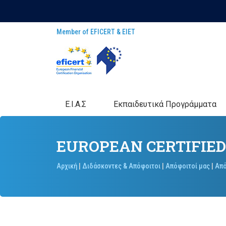
Member of EFICERT & EIET
E.I.A.Σ
Eκπαιδευτικά Προγράμματα
EUROPEAN CERTIFIED
Αρχική
|
Διδάσκοντες & Απόφοιτοι
|
Απόφοιτοί μας
|
Από