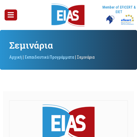
Member of EFICERT &
EIET
Σεμινάρια
Αρχική
|
Εκπαιδευτικά Προγράμματα
|
Σεμινάρια