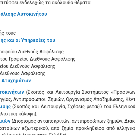
ναπτύσσει ενδελεχώς τα ακόλουθα θέματα:
φάλισης Αυτοκινήτου
ής τους
ης και οι Υπηρεσίες του
Γραφείου Διεθνούς Ασφάλισης
του Γραφείου Διεθνούς Ασφάλισης
είου Διεθνούς Ασφάλισης
 Διεθνούς Ασφάλισης
ν Ατυχημάτων
υτοκινήτων
(Σκοπός και Λειτουργία Συστήματος «Πρασίνω
δηγίας, Αντιπρόσωποι Ζημιών, Οργανισμός Αποζημίωσης, Κέ
λισης
(Σκοπός και Λειτουργία, Σχέσεις μεταξύ του Ελληνικ
λιστική κάλυψη).
ημιών
(Διορισμός ανταποκριτών, αντιπροσώπων ζημιών, Διακ
 κατοίκων εξωτερικού, από ζημία προκληθείσα από ελληνικ