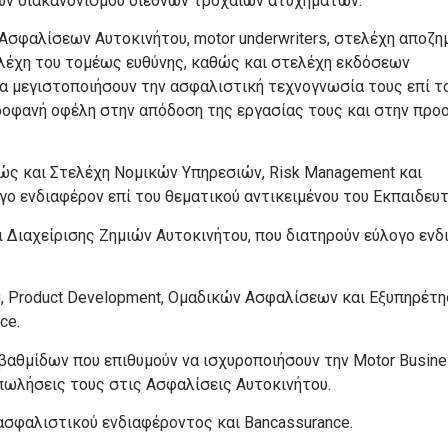
ων διακανονισμού διεθνών τροχαίων ατυχημάτων.
 Ασφαλίσεων Αυτοκινήτου, motor underwriters, στελέχη αποζ
στελέχη του τομέως ευθύνης, καθώς και στελέχη εκδόσεων
 μεγιστοποιήσουν την ασφαλιστική τεχνογνωσία τους επί τ
προφανή οφέλη στην απόδοση της εργασίας τους και στην προ
ώς και Στελέχη Νομικών Υπηρεσιών, Risk Management και
ο ενδιαφέρον επί του θεματικού αντικειμένου του Εκπαιδευτ
 Διαχείρισης Ζημιών Αυτοκινήτου, που διατηρούν εύλογο ενδ
g, Product Development, Ομαδικών Ασφαλίσεων και Εξυπηρέτη
ce.
αθμίδων που επιθυμούν να ισχυροποιήσουν την Motor Busine
πωλήσεις τους στις Ασφαλίσεις Αυτοκινήτου.
ασφαλιστικού ενδιαφέροντος και Bancassurance.