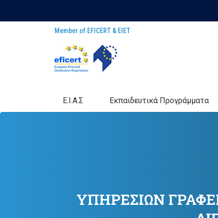
Member of EFICERT & EIET
E.I.A.Σ
Eκπαιδευτικά Προγράμματα
ΥΠΗΡΕΣΙΩΝ ΓΡΑΦΕ