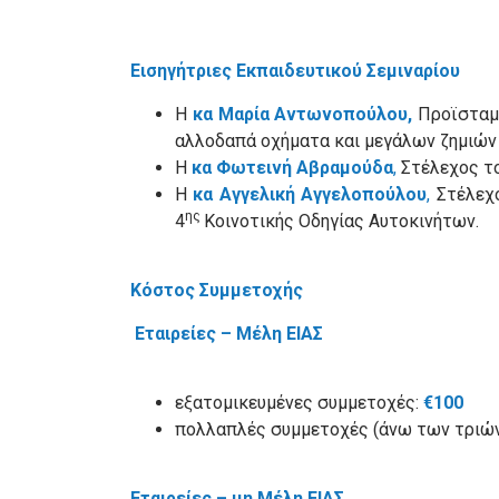
Εισηγήτριες Εκπαιδευτικού Σεμιναρίου
H
κα Μαρία Αντωνοπούλου,
Προϊσταμέ
αλλοδαπά οχήματα και μεγάλων ζημιών 
H
κα
Φωτεινή Αβραμούδα
,
Στέλεχος το
H
κα Αγγελική Αγγελοπούλου
,
Στέλεχο
ης
4
Κοινοτικής Οδηγίας Αυτοκινήτων.
Κόστος Συμμετοχής
Εταιρείε
εξατομικευμένες συμμετοχές:
€100
πολλαπλές συμμετοχές (άνω των τριών
Εταιρείες – μη Μέλη ΕΙΑΣ