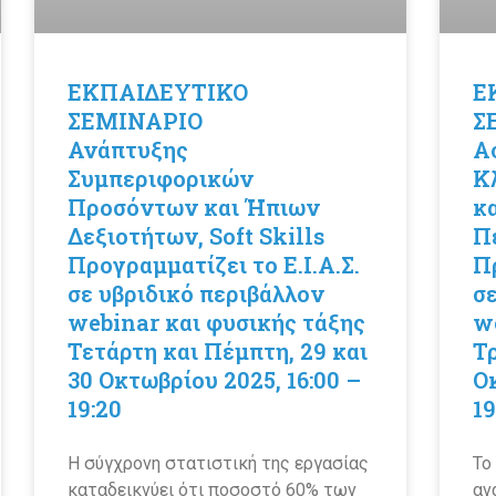
ΕΚΠΑΙΔΕΥΤΙΚΟ
Ε
ΣΕΜΙΝΑΡΙΟ
Σ
Ανάπτυξης
Α
Συμπεριφορικών
Κ
Προσόντων και Ήπιων
κ
Δεξιοτήτων, Soft Skills
Π
Προγραμματίζει το Ε.Ι.Α.Σ.
Πρ
σε υβριδικό περιβάλλον
σ
webinar και φυσικής τάξης
w
Τετάρτη και Πέμπτη, 29 και
Τρ
30 Οκτωβρίου 2025, 16:00 –
Οκ
19:20
19
Η σύγχρονη στατιστική της εργασίας
Το
καταδεικνύει ότι ποσοστό 60% των
αν