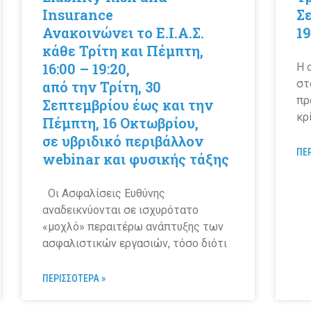
Insurance
Σε
Ανακοινώνει το Ε.Ι.Α.Σ.
19
κάθε Τρίτη και Πέμπτη,
16:00 – 19:20,
Η 
στ
από την Τρίτη, 30
πρ
Σεπτεμβρίου έως και την
κρ
Πέμπτη, 16 Οκτωβρίου,
σε υβριδικό περιβάλλον
ΠΕ
webinar και φυσικής τάξης
Οι Ασφαλίσεις Ευθύνης
αναδεικνύονται σε ισχυρότατο
«μοχλό» περαιτέρω ανάπτυξης των
ασφαλιστικών εργασιών, τόσο διότι
ΠΕΡΙΣΣΟΤΕΡΑ »