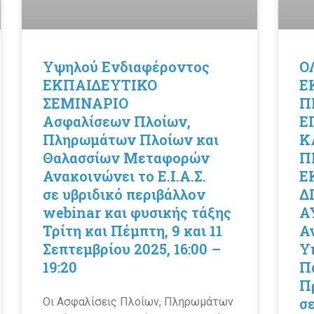
Υψηλού Ενδιαφέροντος
Ο
ΕΚΠΑΙΔΕΥΤΙΚΟ
Ε
ΣΕΜΙΝΑΡΙΟ
Π
Ασφαλίσεων Πλοίων,
Ε
Πληρωμάτων Πλοίων και
Κ
Θαλασσίων Μεταφορών
Π
Ανακοινώνει το Ε.Ι.Α.Σ.
Ε
σε υβριδικό περιβάλλον
Δ
webinar και φυσικής τάξης
Α
Τρίτη και Πέμπτη, 9 και 11
Αν
Σεπτεμβρίου 2025, 16:00 –
Υ
19:20
Π
Π
σ
Οι Ασφαλίσεις Πλοίων, Πληρωμάτων