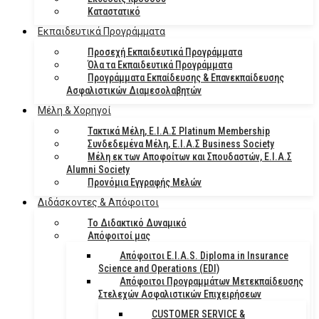
Καταστατικό
Eκπαιδευτικά Προγράμματα
Προσεχή Εκπαιδευτικά Προγράμματα
Όλα τα Εκπαιδευτικά Προγράμματα
Προγράμματα Εκπαίδευσης & Επανεκπαίδευσης
Ασφαλιστικών Διαμεσολαβητών
Μέλη & Χορηγοί
Τακτικά Μέλη, Ε.Ι.Α.Σ Platinum Membership
Συνδεδεμένα Μέλη, Ε.Ι.Α.Σ Business Society
Μέλη εκ των Αποφοίτων και Σπουδαστών, Ε.Ι.Α.Σ
Alumni Society
Προνόμια Εγγραφής Μελών
Διδάσκοντες & Απόφοιτοι
Το Διδακτικό Δυναμικό
Απόφοιτοί μας
Απόφοιτοι E.I.A.S. Diploma in Insurance
Science and Operations (EDI)
Απόφοιτοι Προγραμμάτων Μετεκπαίδευσης
Στελεχών Ασφαλιστικών Επιχειρήσεων
CUSTOMER SERVICE &