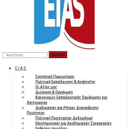
Search
E.I.A.Σ
Συνοπτική Παρουσίαση
Πολιτική Εκπαίδευσης & Ανάπτυξης
Οι Αξίες μας
Διοίκηση & Οργάνωση
Κανονισμός Εκπαιδευτικής Οργάνωσης και
Λειτουργίας
Διαδικασίες και Ρήτρες Διασφάλισης
Ποιότητας
Πολιτική Προστασίας Δεδομένων
Επιστημονικές και Ακαδημαϊκές Συνεργασίες
Εκθέσεις προόδου