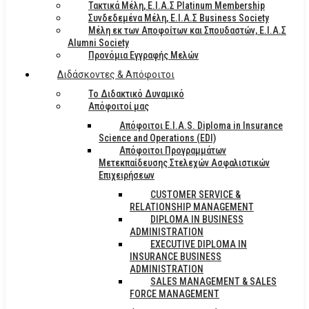
Τακτικά Μέλη, Ε.Ι.Α.Σ Platinum Membership
Συνδεδεμένα Μέλη, Ε.Ι.Α.Σ Business Society
Μέλη εκ των Αποφοίτων και Σπουδαστών, Ε.Ι.Α.Σ
Alumni Society
Προνόμια Εγγραφής Μελών
Διδάσκοντες & Απόφοιτοι
Το Διδακτικό Δυναμικό
Απόφοιτοί μας
Απόφοιτοι E.I.A.S. Diploma in Insurance
Science and Operations (EDI)
Απόφοιτοι Προγραμμάτων
Μετεκπαίδευσης Στελεχών Ασφαλιστικών
Επιχειρήσεων
CUSTOMER SERVICE &
RELATIONSHIP MANAGEMENT
DIPLOMA IN BUSINESS
ADMINISTRATION
EXECUTIVE DIPLOMA IN
INSURANCE BUSINESS
ADMINISTRATION
SALES MANAGEMENT & SALES
FORCE MANAGEMENT