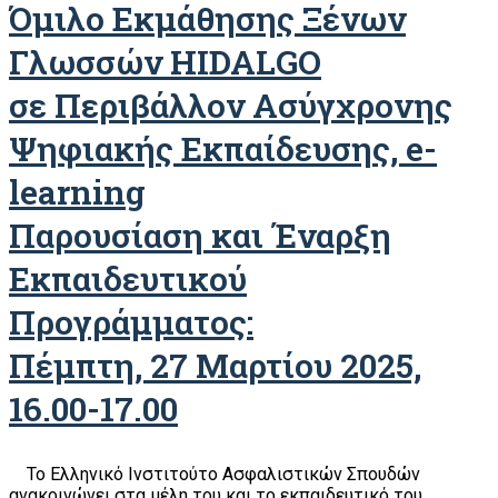
Όμιλο Εκμάθησης Ξένων
Γλωσσών HIDALGO
σε Περιβάλλον Ασύγχρονης
Ψηφιακής Εκπαίδευσης, e-
learning
Παρουσίαση και Έναρξη
Εκπαιδευτικού
Προγράμματος:
Πέμπτη, 27 Μαρτίου 2025,
16.00-17.00
Το Ελληνικό Ινστιτούτο Ασφαλιστικών Σπουδών
ανακοινώνει στα μέλη του και το εκπαιδευτικό του