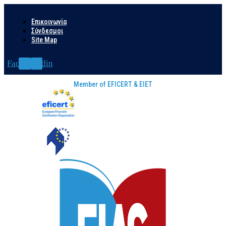
Skip
to
Επικοινωνία
content
Σύνδεσμοι
Site Map
Facebook
Linkedin
Member of EFICERT & EIET