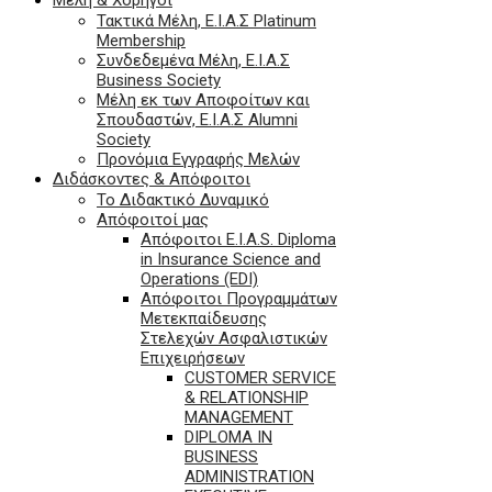
Τακτικά Μέλη, Ε.Ι.Α.Σ Platinum
Membership
Συνδεδεμένα Μέλη, Ε.Ι.Α.Σ
Business Society
Μέλη εκ των Αποφοίτων και
Σπουδαστών, Ε.Ι.Α.Σ Alumni
Society
Προνόμια Εγγραφής Μελών
Διδάσκοντες & Απόφοιτοι
Το Διδακτικό Δυναμικό
Απόφοιτοί μας
Απόφοιτοι E.I.A.S. Diploma
in Insurance Science and
Operations (EDI)
Απόφοιτοι Προγραμμάτων
Μετεκπαίδευσης
Στελεχών Ασφαλιστικών
Επιχειρήσεων
CUSTOMER SERVICE
& RELATIONSHIP
MANAGEMENT
DIPLOMA IN
BUSINESS
ADMINISTRATION