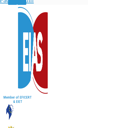
Facebook
Linkedin
Member of EFICERT
& EIET