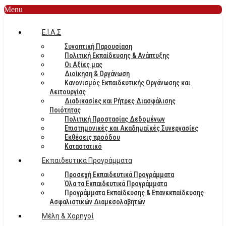
Menu
E.I.A.Σ
Συνοπτική Παρουσίαση
Πολιτική Εκπαίδευσης & Ανάπτυξης
Οι Αξίες μας
Διοίκηση & Οργάνωση
Κανονισμός Εκπαιδευτικής Οργάνωσης και
Λειτουργίας
Διαδικασίες και Ρήτρες Διασφάλισης
Ποιότητας
Πολιτική Προστασίας Δεδομένων
Επιστημονικές και Ακαδημαϊκές Συνεργασίες
Εκθέσεις προόδου
Καταστατικό
Eκπαιδευτικά Προγράμματα
Προσεχή Εκπαιδευτικά Προγράμματα
Όλα τα Εκπαιδευτικά Προγράμματα
Προγράμματα Εκπαίδευσης & Επανεκπαίδευσης
Ασφαλιστικών Διαμεσολαβητών
Μέλη & Χορηγοί